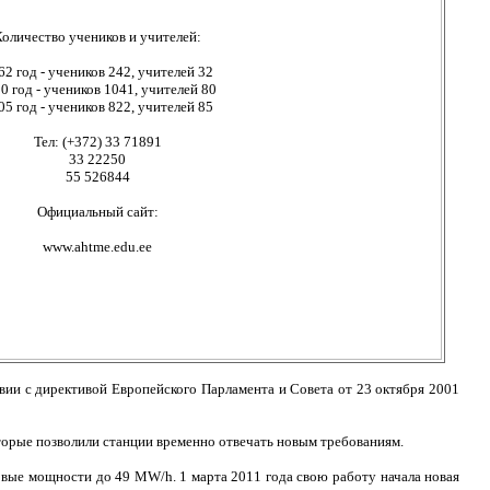
Количество учеников и учителей:
62 год - учеников 242, учителей 32
0 год - учеников 1041, учителей 80
05 год - учеников 822, учителей 85
Тел: (+372) 33 71891
33 22250
55 526844
Официальный сайт:
www.ahtme.edu.ee
вии с директивой Европейского Парламента и Совета от 23 октября 2001
оторые позволили станции временно отвечать новым требованиям.
вые мощности до 49 MW/h. 1 марта 2011 года свою работу начала новая