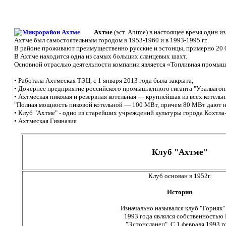
Ахтме
(эст. Ahtme) в настоящее время один и
Ахтме был самостоятельным городом в 1953-1960 и в 1993-1995 гг.
В районе проживают преимущественно русские и эстонцы, примерно 20 
В Ахтме находится одна из самых больших сланцевых шахт.
Основной отраслью деятельности компании является «Топливная промыш
• Работала Ахтмеская ТЭЦ, с 1 января 2013 года была закрыта;
• Дочернее предприятие российского промышленного гиганта "Уралваго
• Ахтмеская пиковая и резервная котельная — крупнейшая из всех котель
"Полная мощность пиковой котельной — 100 МВт, причем 80 МВт дают н
• Клуб "Ахтме" - одно из старейших учреждений культуры города Кохтла-
• Ахтмеская Гимназия
Клуб "Ахтме"
Клуб основан в 1952г.
История
Изначально назывался клуб "Горняк"
1993 года являлся собственностью
"Эстонсланец". С 1 февраля 1993 г