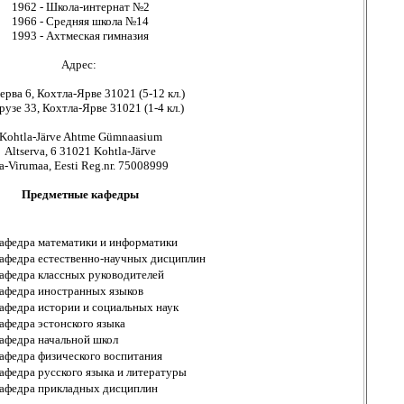
1962 - Школа-интернат №2
1966 - Средняя школа №14
1993 - Ахтмеская гимназия
Адрес:
ерва 6, Кохтла-Ярве 31021 (5-12 кл.)
узе 33, Кохтла-Ярве 31021 (1-4 кл.)
Kohtla-Järve Ahtme Gümnaasium
Altserva, 6
31021 Kohtla-Järve
a-Virumaa, Eesti Reg.nr. 75008999
Предметные кафедры
афедра математики и информатики
афедра естественно-научных дисциплин
афедра классных руководителей
афедра иностранных языков
афедра истории и социальных наук
афедра эстонского языка
афедра начальной школ
афедра физического воспитания
афедра русского языка и литературы
афедра прикладных дисциплин