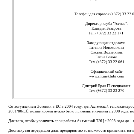
Телефон для справок (+372) 33 22 
Директор клуба "Ахтме".
Клавдия Базарова
Tel. (+372) 33 22 171
Заведующие отделами.
Татьяна Новожилова
Оксана Вохмянина
Елена Белова
Тел. (+372) 33 22 061
Официальный сайт
www.ahtmeklubi.com
Дмитрий Брач IT-специалист.
Тел. (+372) 33 23 270
Со вступлением Эстонии в ЕС в 2004 году, для Ахтмеской теплоэлектро
2001/80/EÜ, новые нормы нужно было применить начиная с 2008 года, н
Для того, чтобы увеличить срок работы Ахтмеской ТЭЦ с 2008 года до 
Достигнутая передышка дала предприятию возможность применить, начи