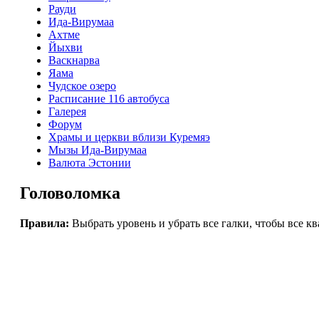
Рауди
Ида-Вирумаа
Ахтме
Йыхви
Васкнарва
Яама
Чудское озеро
Расписание 116 автобуса
Галерея
Форум
Храмы и церкви вблизи Куремяэ
Мызы Ида-Вирумаа
Валюта Эстонии
Головоломка
Правила:
Выбрать уровень и убрать все галки, чтобы все к