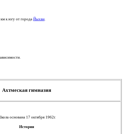
 км к югу от города
Йыхви
.
зависимости.
Ахтмеская гимназия
кола основана 17 октября 1962г.
История