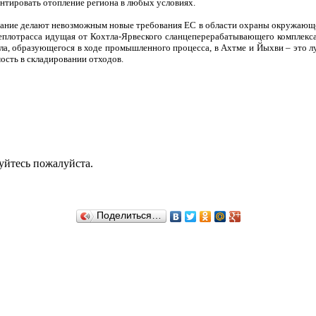
рантировать отопление региона в любых условиях.
вание делают невозможным новые требования ЕС в области охраны окружающей
теплотрасса идущая от Кохтла-Ярвеского сланцеперерабатывающего комплекса
ла, образующегося в ходе промышленного процесса, в Ахтме и Йыхви – это л
ость в складировании отходов.
уйтесь пожалуйста.
Поделиться…