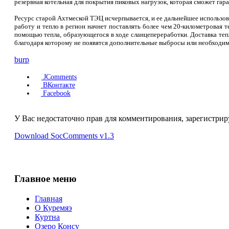
резервная котельная для покрытия пиковых нагрузок, которая сможет га
Ресурс старой Ахтмеской ТЭЦ исчерпывается, и ее дальнейшее использо
работу и тепло в регион начнет поставлять более чем 20-километровая 
помощью тепла, образующегося в ходе сланцепереработки. Доставка теп
благодаря которому не появятся дополнительные выбросы или необходим
burp
JComments
ВКонтакте
Facebook
У Вас недостаточно прав для комментирования, зарегистрир
Download SocComments v1.3
Главное меню
Главная
О Куремяэ
Куртна
Озеро Консу