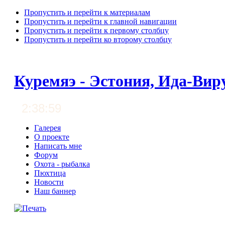
Пропустить и перейти к материалам
Пропустить и перейти к главной навигации
Пропустить и перейти к первому столбцу
Пропустить и перейти ко второму столбцу
Куремяэ - Эстония, Ида-Вир
2:39:00
Галерея
О проекте
Написать мне
Форум
Охота - рыбалка
Пюхтица
Новости
Наш баннер