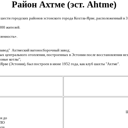
Район Ахтме (эст. Ahtme)
з шести городских районов эстонского города Кохтла-Ярве, расположенный в 3
000 жителей.
ленность».
нзавод" Ахтмеский вагоносборочный завод;
ных центрального отопления, построенных в Эстонии после восстановления не
овые котлы";
Ярве (Эстония), был построен в июне 1952 года, как клуб шахты "Ахтме".
Ш
 и до
 ПО
ода