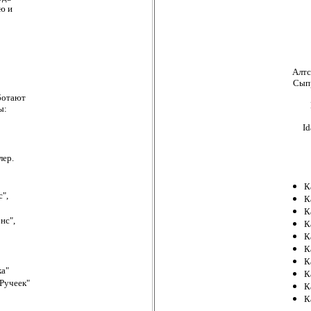
ью и
Алтс
Сыпр
ботают
ы:
Id
лер.
К
",
К
К
нс",
К
К
К
К
ка"
К
"Ручеек"
К
К