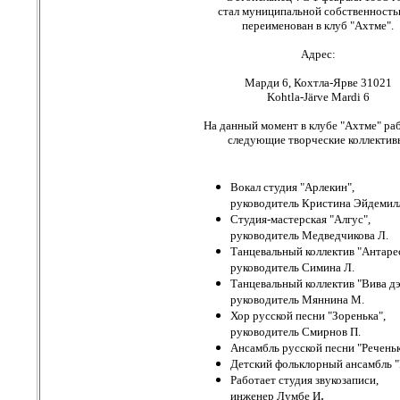
стал муниципальной собственност
переименован в клуб "Ахтме".
Адрес:
Марди 6, Кохтла-Ярве 31021
Kohtla-Järve Mardi 6
На данный момент в клубе "Ахтме" ра
следующие творческие коллектив
Вокал студия "Арлекин",
руководитель Кристина Эйдемил
Студия-мастерская "Алгус",
руководитель Медведчикова Л.
Танцевальный коллектив "Антарес
руководитель Симина Л.
Танцевальный коллектив "Вива дэ
руководитель Мяннина М.
Хор русской песни "Зоренька",
руководитель Смирнов П.
Ансамбль русской песни "Речень
Детский фольклорный ансамбль 
Работает студия звукозаписи,
.
инженер Лумбе И