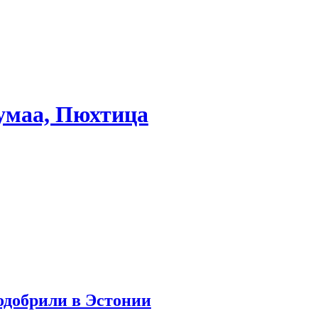
умаа, Пюхтица
одобрили в Эстонии