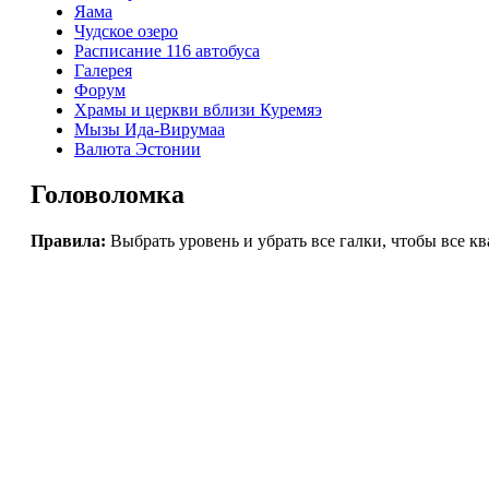
Яама
Чудское озеро
Расписание 116 автобуса
Галерея
Форум
Храмы и церкви вблизи Куремяэ
Мызы Ида-Вирумаа
Валюта Эстонии
Головоломка
Правила:
Выбрать уровень и убрать все галки, чтобы все к