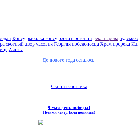
родай
Консу
рыбалка консу
охота в эстонии
река нарова
чудское 
ра
скотный двор
часовня Георгия победоносца
Храм пророка Ил
ице
Аисты
До нового года осталось!
Скрипт счётчика
9 мая день победы!
Повяжи ленту. Если помнишь!