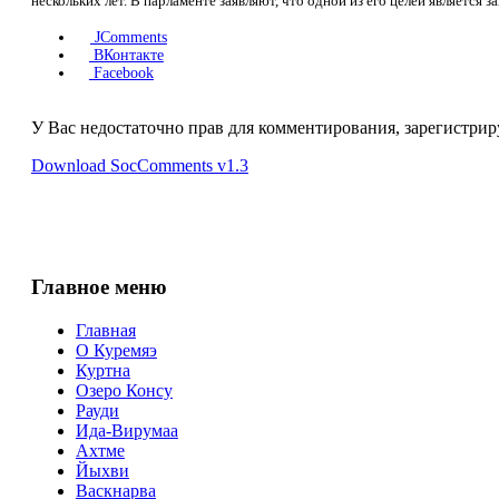
нескольких лет. В парламенте заявляют, что одной из его целей является 
JComments
ВКонтакте
Facebook
У Вас недостаточно прав для комментирования, зарегистрир
Download SocComments v1.3
Главное меню
Главная
О Куремяэ
Куртна
Озеро Консу
Рауди
Ида-Вирумаа
Ахтме
Йыхви
Васкнарва