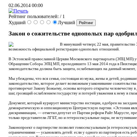
02.06.2014 00:00
Рейтинг пользователей:
/ 1
Худший
Лучший
Закон о сожительстве однополых пар одобри
В минувший четверг, 22 мая, правительство
возможность официальной регистрации однополых отношений.
В Эстонской православной Церкви Московского партиархата (ЭПЦ МП) убе
Обращении Собора ЭПЦ МП, проходившего 13 мая 2014 года в Пюхтицком 
законодательства должна быть защита, ослабевающих на данный момент, 
Мы убеждены, что вся семья, состоящая из мужа, жены и детей, родившихс
законодательство, которое делает возможным узаконивание сожительств
противоречат Закону Божьему, основы которого открыты человечеству в 
шаг, грозящий ослаблением государству и потерей уважения к нему в глаз
Документ, который курирует министерство юстиции, одобрен на заседан
демократическую и оппозиционную Центристскую партии. «Эстония являе
дискриминации, — отметил депутат от Партии реформ Райт Марусте, пред
только представители ЛГБТ, но и гетеросексуальные пары, не вступившие 
Законопроект о партнерстве позволит гомосексуальным (и гетеросексуал
ограничениями — усыновлять детей: если у одного из партнеров есть реб