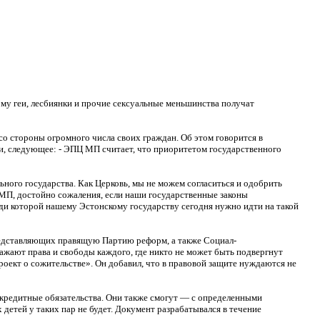
му геи, лесбиянки и прочие сексуальные меньшинства получат
о стороны огромного числа своих граждан. Об этом говорится в
и, следующее: - ЭПЦ МП считает, что приоритетом государственного
ьного государства. Как Церковь, мы не можем согласиться и одобрить
МП, достойно сожаления, если наши государственные законы
ади которой нашему Эстонскому государству сегодня нужно идти на такой
представляющих правящую Партию реформ, а также Социал-
жают права и свободы каждого, где никто не может быть подвергнут
оект о сожительстве». Он добавил, что в правовой защите нуждаются не
 кредитные обязательства. Они также смогут — с определенными
детей у таких пар не будет. Документ разрабатывался в течение