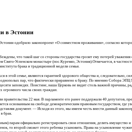
ли в Эстонии
 Эстонии одобрило законопроект «О совместном проживании», согласно которо
ждены, что такой шаг со стороны государства грозит ему потерей уважения с
Свято-Успенском монастыре (пос.Куремяэ, Эстония).Отмечается, в частност
института брака и традиционной модели семьи.
я в этой семье, являются гарантией здорового общества и, следовательно, сил
а однополых пар, что фактически приравнено к браку. По мнению Собора ЭПЦ 
десяти заповедях. Поистине, наша Церковь не видит столь важной причины, р
ах огромного числа своих граждан.
ии правительства 22 мая. В парламенте его ранее поддержали 40 депутатов, 
тся основанным на свободе демократическим правовым государством, где ува
ставляя документ. — Исходя из этого, мы имеем честь внести данный законопр
в брак.
ьным) парам официально регистрировать свои отношения, делить имущество и
енок, то второй сможет этого ребенка усыновить. Права на усыновление чужих 