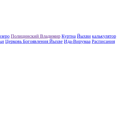
озеро
Полицинский Владимир
Куртна
Йыхви
калькулятор
ьи
Церковь Богоявления Йыхве
Ида-Вирумаа
Расписания