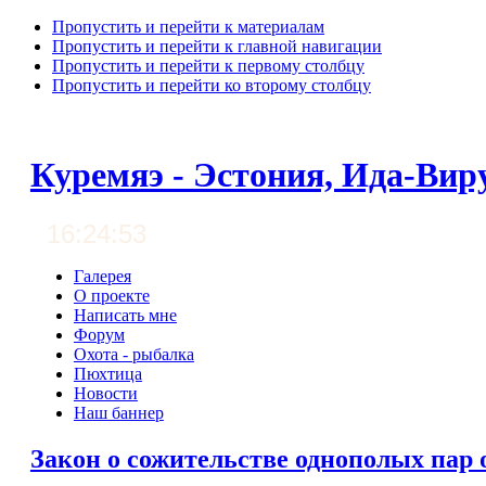
Пропустить и перейти к материалам
Пропустить и перейти к главной навигации
Пропустить и перейти к первому столбцу
Пропустить и перейти ко второму столбцу
Куремяэ - Эстония, Ида-Вир
16:24:54
Галерея
О проекте
Написать мне
Форум
Охота - рыбалка
Пюхтица
Новости
Наш баннер
Закон о сожительстве однополых пар 