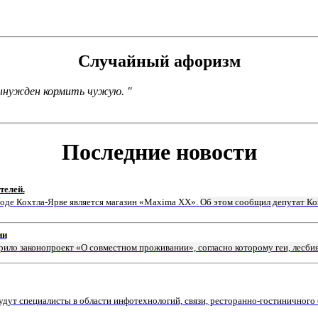
Случайный афоризм
вынужден кормить чужую. "
Последние новости
телей.
роде Кохтла-Ярве является магазин «Мaxima XX».
Об этом сообщил депутат Ко
ии
рило законопроект «О совместном проживании», согласно которому геи, лесби
ут специалисты в области инфотехнологий, связи, ресторанно-гостиничного 