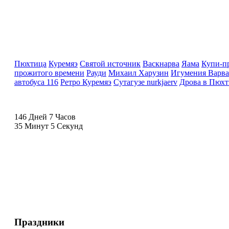
Пюхтица
Куремяэ
Святой источник
Васкнарва
Яама
Купи-п
прожитого времени
Рауди
Михаил Харузин
Игумения Варва
автобуса 116
Ретро Куремяэ
Сутагузе nurkjaerv
Дрова в Пюхт
146 Дней 7 Часов
35 Минут 4 Секунд
Праздники