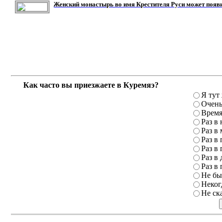
Женский монастырь во имя Крестителя Руси может появ
Как часто вы приезжаете в Куремяэ?
Я тут
Очень
Время
Раз в
Раз в
Раз в 
Раз в 
Раз в 
Раз в 
Не бы
Неког
Не ск