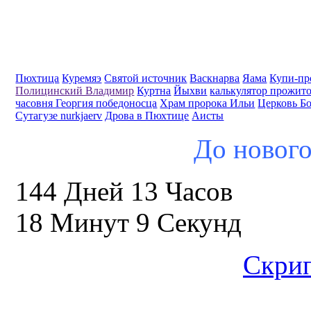
Пюхтица
Куремяэ
Святой источник
Васкнарва
Яама
Купи-пр
Полицинский Владимир
Куртна
Йыхви
калькулятор прожит
часовня Георгия победоносца
Храм пророка Ильи
Церковь Б
Сутагузе nurkjaerv
Дрова в Пюхтице
Аисты
До нового
144 Дней 13 Часов
18 Минут 8 Секунд
Скрип