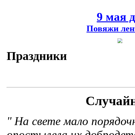
9 мая 
Повяжи лен
Праздники
Случай
" На свете мало порядо
опостылела их добродете