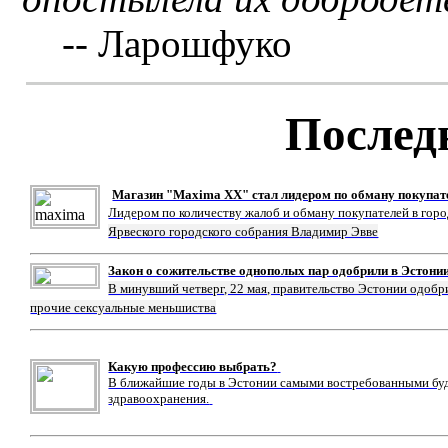
-- Ларошфуко
Послед
Магазин "Maxima XX" стал лидером по обману покупат
Лидером по количеству жалоб и обману покупателей в гор
Ярвеского городского собрания Владимир Эвве
Закон о сожительстве однополых пар одобрили в Эстони
В минувший четверг, 22 мая, правительство Эстонии одобр
прочие сексуальные меньшиства
Какую профессию выбрать?
В ближайшие годы в Эстонии самыми востребованными буду
здравоохранения.