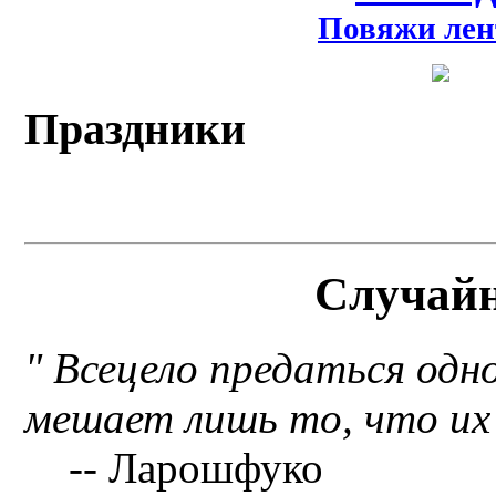
Повяжи лен
Праздники
Случай
" Всецело предаться одн
мешает лишь то, что их у
-- Ларошфуко