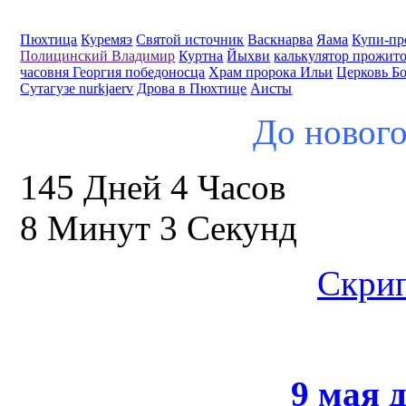
Пюхтица
Куремяэ
Святой источник
Васкнарва
Яама
Купи-пр
Полицинский Владимир
Куртна
Йыхви
калькулятор прожит
часовня Георгия победоносца
Храм пророка Ильи
Церковь Б
Сутагузе nurkjaerv
Дрова в Пюхтице
Аисты
До нового
145 Дней 4 Часов
8 Минут 2 Секунд
Скрип
9 мая 