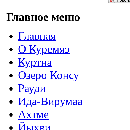
Подел
Главное меню
Главная
О Куремяэ
Куртна
Озеро Консу
Рауди
Ида-Вирумаа
Ахтме
Йыхви