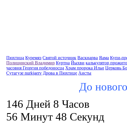
Пюхтица
Куремяэ
Святой источник
Васкнарва
Яама
Купи-пр
Полицинский Владимир
Куртна
Йыхви
калькулятор прожит
часовня Георгия победоносца
Храм пророка Ильи
Церковь Б
Сутагузе nurkjaerv
Дрова в Пюхтице
Аисты
До нового
146 Дней 8 Часов
56 Минут 47 Секунд