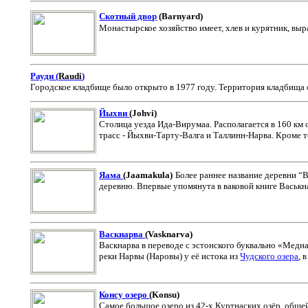
Скотный двор
(Barnyard
)
Монастырское хозяйство имеет, хлев и курятник, выр
Рауди (
Raudi
)
Городское кладбище было открыто в 1977 году. Территория кладбища о
Йыхви
(
Johvi
)
Столица уезда Ида-Вирумаа.
Располагается в 160 км
трасc - Йыхви-Тарту-Валга и Таллинн-Нарва. Кроме т
Яама
(
Jaamakula
)
Более раннее название деревни “В
деревню. Впервые упомянута в ваковой книге Васькна
Васкнарва
(
Vasknarva
)
Васкнарва в переводе с эстонского буквально «Медн
реки Нарвы (Наровы) у её истока из
Чудского озера
, 
Консу озеро
(
Konsu
)
Самое большое озеро из 42-х Куртнаских озёр, общей