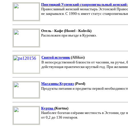
Пюхтицкий Успенский ставропигиальный женский
Православный женский монастырь Эстонской Правосл
не закрывался. С 1990-х имеет статус ставропигиальн
Отель - Кафе (Hostel - Kohvik)
Расположен при въезде в Куремяэ.
Святой источник
(
Allikas
)
В непосредственной близости от часовни, на ручье,
действующая практически круглый год. При желании
Магазины Куремяэ
(Poed
)
Продукты питания и предметы первой необходимост
Куртна
(
Kurtna
)
Наиболее богатая озёрами местность в Эстонии, где
от 0,2 до 136 гектаров.