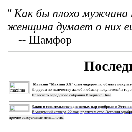
" Как бы плохо мужчина 
женщина думает о них е
-- Шамфор
Послед
Магазин "Maxima XX" стал лидером по обману покупат
Лидером по количеству жалоб и обману покупателей в гор
Ярвеского городского собрания Владимир Эвве
Закон о сожительстве однополых пар одобрили в Эстони
В минувший четверг, 22 мая, правительство Эстонии одобр
прочие сексуальные меньшиства