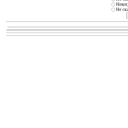
Неког
Не ск