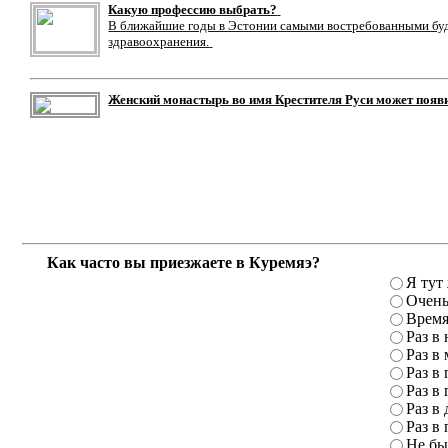
Какую профессию выбрать?
В ближайшие годы в Эстонии самыми востребованными буду
здравоохранения.
Женский монастырь во имя Крестителя Руси может появ
Как часто вы приезжаете в Куремяэ?
Я тут
Очень
Время
Раз в
Раз в
Раз в 
Раз в 
Раз в 
Раз в 
Не бы