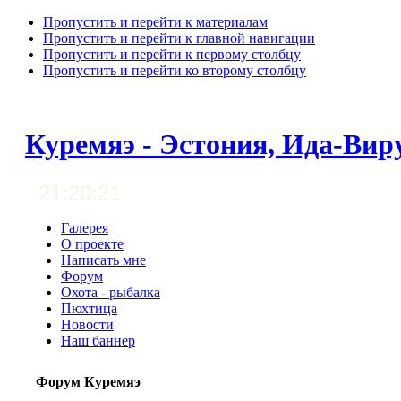
Пропустить и перейти к материалам
Пропустить и перейти к главной навигации
Пропустить и перейти к первому столбцу
Пропустить и перейти ко второму столбцу
Куремяэ - Эстония, Ида-Вир
21:20:21
Галерея
О проекте
Написать мне
Форум
Охота - рыбалка
Пюхтица
Новости
Наш баннер
Форум Куремяэ