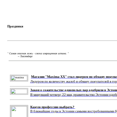
Праздники
" Самая опасная ложь - слегка извращенная истина. "
-- Лихтенберг
Магазин "Maxima XX" стал лидером по обману покупа
Лидером по количеству жалоб и обману покупателей в го
Закон о сожительстве однополых пар одобрили в Эстон
В минувший четверг, 22 мая, правительство Эстонии одоб
Какую профессию выбрать?
В ближайшие годы в Эстонии самыми востребованными буд