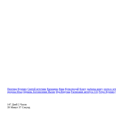
Пюхтица
Куремяэ
Святой источник
Васкнарва
Яама
Купи-продай
Консу
рыбалка консу
охота в эс
пророка Ильи
Церковь Богоявления Йыхве
Ида-Вирумаа
Расписания автобуса 116
Ретро Куремяэ
147 Дней 2 Часов
39 Минут 37 Секунд