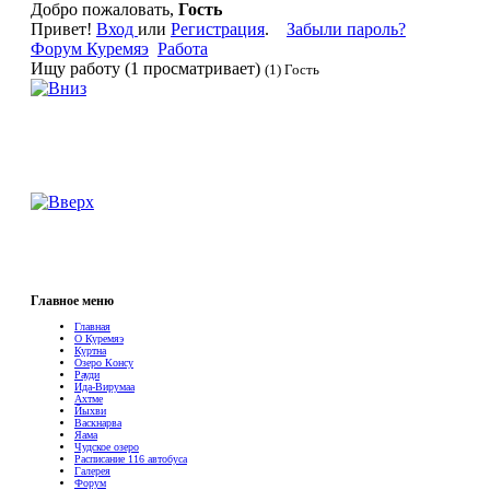
Добро пожаловать,
Гость
Привет!
Вход
или
Регистрация
.
Забыли пароль?
Форум Куремяэ
Работа
Ищу работу (1 просматривает)
(1) Гость
Главное меню
Главная
О Куремяэ
Куртна
Озеро Консу
Рауди
Ида-Вирумаа
Ахтме
Йыхви
Васкнарва
Яама
Чудское озеро
Расписание 116 автобуса
Галерея
Форум