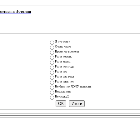
виться в Эстонии
Я тут живу
Очень часто
Время от времени
Раз в неделю
Раз в месяц
Раз в пол года
Раз в год
Раз в два года
Раз в пять лет
Не был, но ХОЧУ приехать
Некогда мне
Не скажу))