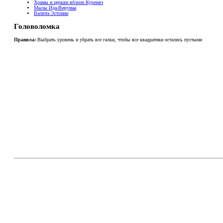
Храмы и церкви вблизи Куремяэ
Мызы Ида-Вирумаа
Валюта Эстонии
Головоломка
Правила:
Выбрать уровень и убрать все галки, чтобы все квадратики остались пустыми