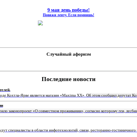
9 мая день победы!
Повяжи ленту. Если помнишь!
Случайный афоризм
Последние новости
телей.
роде Кохтла-Ярве является магазин «Мaxima XX».
Об этом сообщил депутат Ко
ии
рило законопроект «О совместном проживании», согласно которому геи, лесби
ут специалисты в области инфотехнологий, связи, ресторанно-гостиничного 