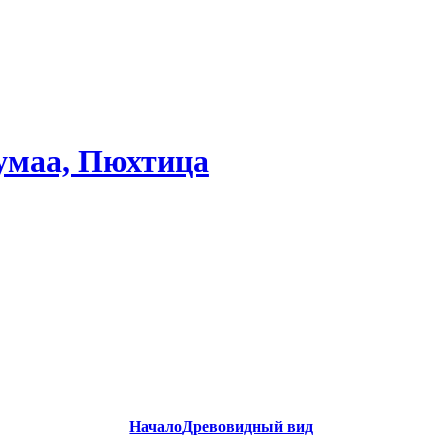
умаа, Пюхтица
Начало
Древовидный вид