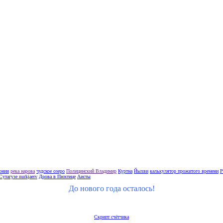
тонии
река нарова
чудское озеро
Полицинский Владимир
Куртна
Йыхви
калькулятор прожитого времени
Р
Сутагузе nurkjaerv
Дрова в Пюхтице
Аисты
До нового года осталось!
Скрипт счётчика